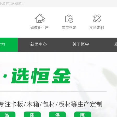
包装产品的供应！
规模化生产
库存充足
支持定制
实力
新闻中心
关于恒金