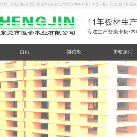
您好，欢迎访问东莞市恒金木业有限公司官方网站专注于
东莞卡板
、
出口/胶合刨花
11年板材生
专注生产各类卡板/木
首页
刨花板
木箱系列