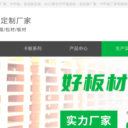
板厂家
、
中纤板
、
刨花板定做
、
出口/胶合中纤板批发
、
刨花板厂家
、
中纤板厂家
等板材
产定制厂家
箱/包材/板材
卡板系列
产品中心
生产