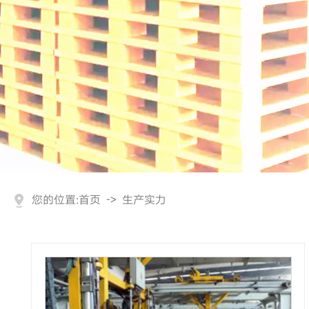
您的位置:
首页
->
生产实力