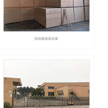
刨花板成品仓库