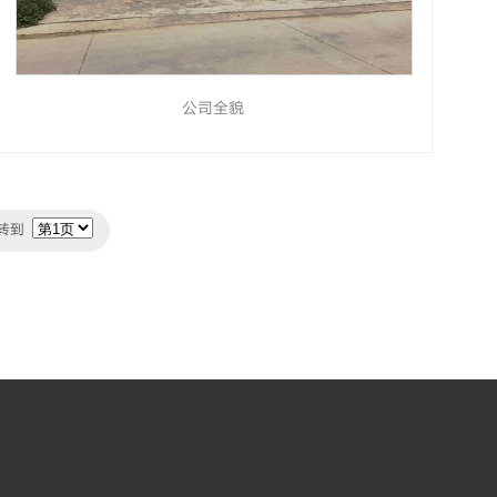
公司全貌
转到