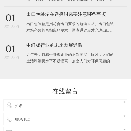
作用下胶合成
用型，物美价廉的包装箱。 出口卡板是一种常用的运
送包装容器，也是商品运送包装的首要容器之一。出
出口包装箱在选择时需要注意哪些事项
01
口卡板是为便利出口用的，卡板出口不需熏蒸消毒，
出口包装箱是指符合出口要求的包装木箱。出口包装
出口资料做出的木箱可直接出口到外地外国.因为具有
2022-09
木箱必须符合相应的要求，调查通过后才允许出口，
其可以因地制宜，
并且不同的国家对包装木箱的要求也有差异，那么在
选购时应该留心哪些？ 1、出口包装箱在进行出口的
中纤板行业的未来发展道路
01
时候，海关对出口包装箱有指定的要求，出口包装箱
近年来，随着中纤板企业的不断发展，同时，人们的
的外表必须要润滑，不能呈现划伤的情况，这样的出
2022-09
生活和消费水平不断提高，加之人们对环保问题的关
口包装箱是不合格
注度增强，传统的中纤板企业发展道路已经不能满足
时代发展的要求，在激烈的市场竞争中，中纤板企业
从原材料采购到产品营销模式都发生着变化。 行业整
体形势向好向上从目前的分析来说，下半年的对于中
在线留言
纤板行业的经济发