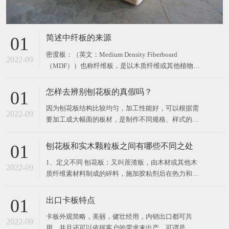
简述中纤板的来源
01
密度板：（英文：Medium Density Fiberboard
2022-09
（MDF））也称纤维板，是以木质纤维或其他植物纤
维为原料，施加脲醛树脂或其他适用的胶粘剂制成的
人造板材。按其密度的不同，分为高密度板、中密度
怎样去辨别刨花板的真假吗？
01
板、低密度板。 密度板由于质软耐冲击，也容易再加
因为刨花板结构比较均匀，加工性能好，可以根据需
工，在国外是制作家私的一种良好材料，但
2022-09
要加工成大幅面的板材，是制作不同规格、样式的家
具较好的原材料。那么，大家怎样去辨别刨花板的真
假吗？ 一、看刨花板表面装饰层 “刨花板”层，纹理
刨花板和实木颗粒板之间有哪些不同之处
01
清晰，自然，色彩鲜艳的，完整的，现实的，整体
1、定义不同 刨花板：又叫蔗渣板，由木材或其他木
感，光泽柔和，手感细腻；同时它的抗紫外线能力，
2022-09
质纤维素材料制成的碎料，施加胶粘剂后在热力和压
强烈的色彩稳定
力作用下胶合成的人造板，又称碎料板。主要用于家
具制造和建筑工业及火车、汽车车厢制造。 实木颗粒
出口卡板特点
01
板：是由木材或木杆，原木打碎，两边使用细密木纤
卡板外观简略，美丽，健壮经用，内销出口都可共
维，中间夹长质木纤维，施加胶粘剂后在热力和压力
2022-09
用，并且还可以依据客户的需求来出产。可谓是，实