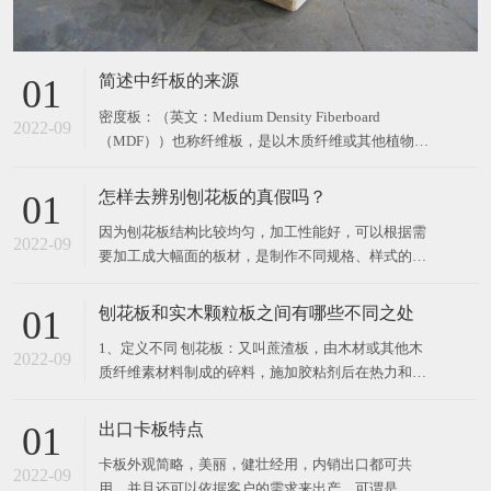
简述中纤板的来源
01
密度板：（英文：Medium Density Fiberboard
2022-09
（MDF））也称纤维板，是以木质纤维或其他植物纤
维为原料，施加脲醛树脂或其他适用的胶粘剂制成的
人造板材。按其密度的不同，分为高密度板、中密度
怎样去辨别刨花板的真假吗？
01
板、低密度板。 密度板由于质软耐冲击，也容易再加
因为刨花板结构比较均匀，加工性能好，可以根据需
工，在国外是制作家私的一种良好材料，但
2022-09
要加工成大幅面的板材，是制作不同规格、样式的家
具较好的原材料。那么，大家怎样去辨别刨花板的真
假吗？ 一、看刨花板表面装饰层 “刨花板”层，纹理
刨花板和实木颗粒板之间有哪些不同之处
01
清晰，自然，色彩鲜艳的，完整的，现实的，整体
1、定义不同 刨花板：又叫蔗渣板，由木材或其他木
感，光泽柔和，手感细腻；同时它的抗紫外线能力，
2022-09
质纤维素材料制成的碎料，施加胶粘剂后在热力和压
强烈的色彩稳定
力作用下胶合成的人造板，又称碎料板。主要用于家
具制造和建筑工业及火车、汽车车厢制造。 实木颗粒
出口卡板特点
01
板：是由木材或木杆，原木打碎，两边使用细密木纤
卡板外观简略，美丽，健壮经用，内销出口都可共
维，中间夹长质木纤维，施加胶粘剂后在热力和压力
2022-09
用，并且还可以依据客户的需求来出产。可谓是，实