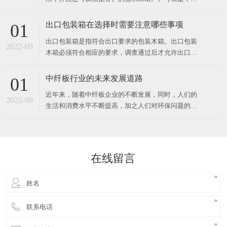
作用下胶合成
用型，物美价廉的包装箱。 出口卡板是一种常用的运
送包装容器，也是商品运送包装的首要容器之一。出
出口包装箱在选择时需要注意哪些事项
01
口卡板是为便利出口用的，卡板出口不需熏蒸消毒，
出口包装箱是指符合出口要求的包装木箱。出口包装
出口资料做出的木箱可直接出口到外地外国.因为具有
2022-09
木箱必须符合相应的要求，调查通过后才允许出口，
其可以因地制宜，
并且不同的国家对包装木箱的要求也有差异，那么在
选购时应该留心哪些？ 1、出口包装箱在进行出口的
中纤板行业的未来发展道路
01
时候，海关对出口包装箱有指定的要求，出口包装箱
近年来，随着中纤板企业的不断发展，同时，人们的
的外表必须要润滑，不能呈现划伤的情况，这样的出
2022-09
生活和消费水平不断提高，加之人们对环保问题的关
口包装箱是不合格
注度增强，传统的中纤板企业发展道路已经不能满足
时代发展的要求，在激烈的市场竞争中，中纤板企业
从原材料采购到产品营销模式都发生着变化。 行业整
体形势向好向上从目前的分析来说，下半年的对于中
在线留言
纤板行业的经济发