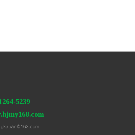
1264-5239
.hjmy168.com
gkaban@163.com