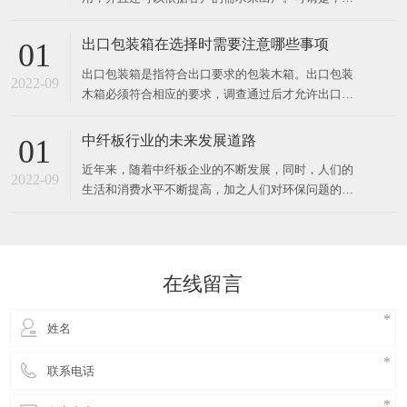
作用下胶合成
用型，物美价廉的包装箱。 出口卡板是一种常用的运
送包装容器，也是商品运送包装的首要容器之一。出
出口包装箱在选择时需要注意哪些事项
01
口卡板是为便利出口用的，卡板出口不需熏蒸消毒，
出口包装箱是指符合出口要求的包装木箱。出口包装
出口资料做出的木箱可直接出口到外地外国.因为具有
2022-09
木箱必须符合相应的要求，调查通过后才允许出口，
其可以因地制宜，
并且不同的国家对包装木箱的要求也有差异，那么在
选购时应该留心哪些？ 1、出口包装箱在进行出口的
中纤板行业的未来发展道路
01
时候，海关对出口包装箱有指定的要求，出口包装箱
近年来，随着中纤板企业的不断发展，同时，人们的
的外表必须要润滑，不能呈现划伤的情况，这样的出
2022-09
生活和消费水平不断提高，加之人们对环保问题的关
口包装箱是不合格
注度增强，传统的中纤板企业发展道路已经不能满足
时代发展的要求，在激烈的市场竞争中，中纤板企业
从原材料采购到产品营销模式都发生着变化。 行业整
体形势向好向上从目前的分析来说，下半年的对于中
在线留言
纤板行业的经济发