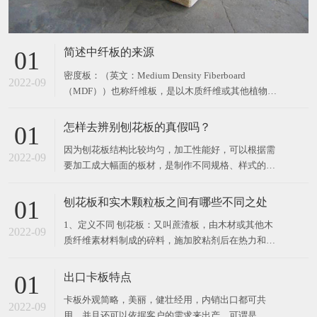
简述中纤板的来源
01
密度板：（英文：Medium Density Fiberboard
2022-09
（MDF））也称纤维板，是以木质纤维或其他植物纤
维为原料，施加脲醛树脂或其他适用的胶粘剂制成的
人造板材。按其密度的不同，分为高密度板、中密度
怎样去辨别刨花板的真假吗？
01
板、低密度板。 密度板由于质软耐冲击，也容易再加
因为刨花板结构比较均匀，加工性能好，可以根据需
工，在国外是制作家私的一种良好材料，但
2022-09
要加工成大幅面的板材，是制作不同规格、样式的家
具较好的原材料。那么，大家怎样去辨别刨花板的真
假吗？ 一、看刨花板表面装饰层 “刨花板”层，纹理
刨花板和实木颗粒板之间有哪些不同之处
01
清晰，自然，色彩鲜艳的，完整的，现实的，整体
1、定义不同 刨花板：又叫蔗渣板，由木材或其他木
感，光泽柔和，手感细腻；同时它的抗紫外线能力，
2022-09
质纤维素材料制成的碎料，施加胶粘剂后在热力和压
强烈的色彩稳定
力作用下胶合成的人造板，又称碎料板。主要用于家
具制造和建筑工业及火车、汽车车厢制造。 实木颗粒
出口卡板特点
01
板：是由木材或木杆，原木打碎，两边使用细密木纤
卡板外观简略，美丽，健壮经用，内销出口都可共
维，中间夹长质木纤维，施加胶粘剂后在热力和压力
2022-09
用，并且还可以依据客户的需求来出产。可谓是，实